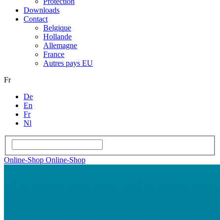
Protection
Downloads
Contact
Belgique
Hollande
Allemagne
France
Autres pays EU
Fr
De
En
Fr
Nl
Online-Shop
Online-Shop