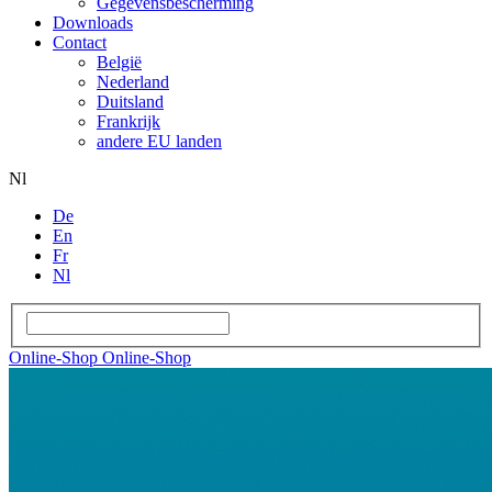
Gegevensbescherming
Downloads
Contact
België
Nederland
Duitsland
Frankrijk
andere EU landen
Nl
De
En
Fr
Nl
Online-Shop
Online-Shop