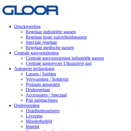
Druckregeling
Regelaar industriële gassen
Regelaar hoge zuiverheidsgassen
Speciale regelaar
Regelaar medische gassen
Centrale gasvoorziening
Centrale gasvoorziening industriële gassen
Centrale gastoevoer Ultrazuiver gas
Autogene technologie
Lassen / Snijden
Verwarming / Solderen
Propaan apparaten
Drukregelaar
Accessoires / Speciaal
Pijp snijmachines
Onderneming
Distributiepartners
Levering
Moederbedrijf
Imprint