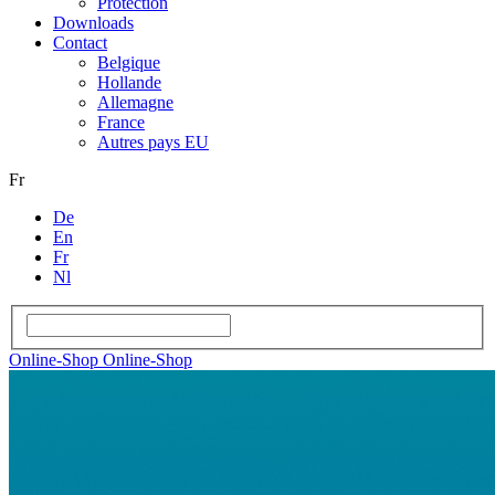
Protection
Downloads
Contact
Belgique
Hollande
Allemagne
France
Autres pays EU
Fr
De
En
Fr
Nl
Online-Shop
Online-Shop